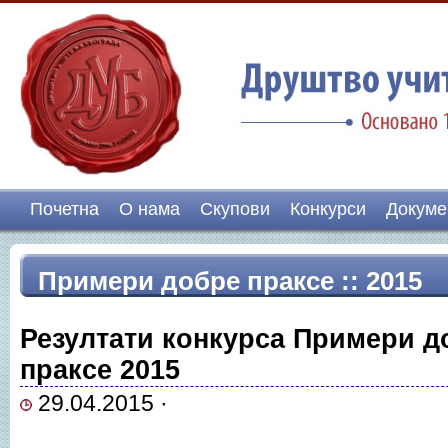
Почетна
О нама
Скупови
Конкурси
Докуме
Примери добре праксе :: 2015
Резултати конкурса Примери д
праксе 2015
29.04.2015 ·