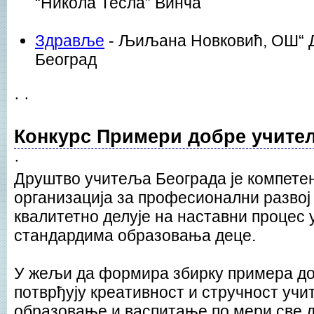
“Никола Тесла” Винча
Здравље
- Љиљана Новковић, ОШ“ Д
Београд
· ·
Конкурс Примери добре учитељ
·
Друштво учитеља Београда је компете
организација за професионални развој
квалитетно делује на наставни процес
стандардима образовања деце.
У жељи да формира збирку примера до
потврђују креативност и стручност уч
образовање и васпитање по мери све 