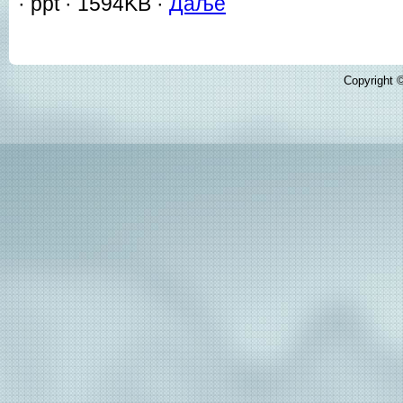
· ppt · 1594KB ·
Даље
Copyright ©