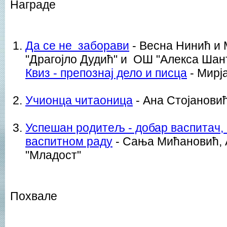
Награде
Дa се не заборави
- Весна Нинић и
"Драгојло Дудић" и ОШ "Алекса Шан
Квиз - препознај дело и писца
- Мирј
Учионца читаоница
- Ана Стојанови
Успешан родитељ - добар васпитач, 
васпитном раду
- Сања Мићановић, 
"Младост"
Похвале