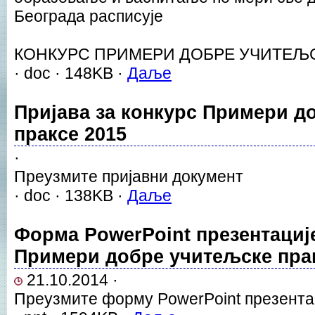
Београда расписује
КОНКУРС ПРИМЕРИ ДОБРЕ УЧИТЕЉС
· doc · 148KB ·
Даље
Пријава за конкурс Примери д
праксе 2015
·
Преузмите пријавни документ
· doc · 138KB ·
Даље
Форма PowerPoint презентације
Примери добре учитељске пра
21.10.2014 ·
Преузмите форму PowerPoint презентац