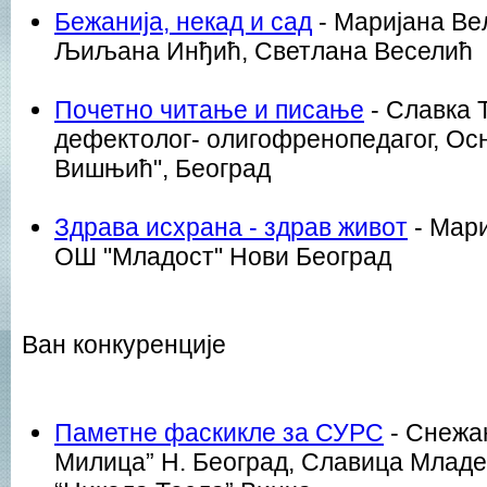
Бежанија, некад и сад
- Маријана Ве
Љиљана Инђић, Светлана Веселић
Почетно читање и писање
- Славка 
дефектолог- олигофренопедагог, Ос
Вишњић", Београд
Здрава исхрана - здрав живот
- Мари
ОШ "Младост" Нови Београд
Ван конкуренције
Паметне фаскикле за СУРС
- Снежа
Милица” Н. Београд, Славица Млад