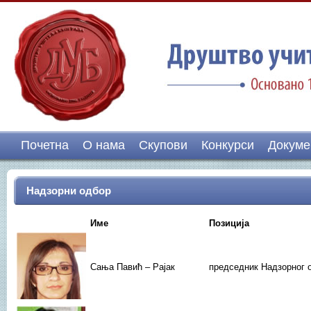
Почетна
О нама
Скупови
Конкурси
Докуме
Надзорни одбор
Име
Позиција
Сања Павић – Рајак
председник Надзорног 