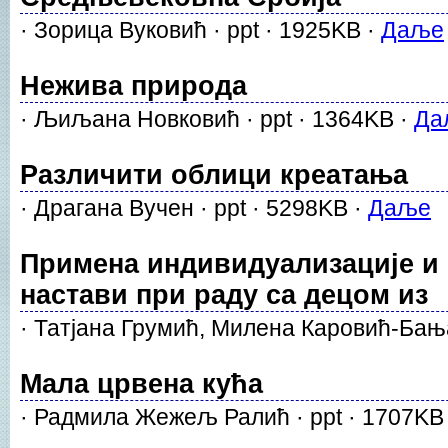
· Зорица Вуковић · ppt · 1925KB ·
Даље
Нежива природа
· Љиљана Новковић · ppt · 1364KB ·
Да
Различити облици креатања
· Драгана Вучен · ppt · 5298KB ·
Даље
Примена индивидуализације и 
настави при раду са децом из
· Татјана Грумић, Милена Каровић-Бања
Мала црвена кућа
· Радмила Жежељ Ралић · ppt · 1707KB