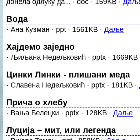
донела одлуку да... · doc · 159KB ·
Даљ
Вода
· Ана Кузман · ppt · 1561KB ·
Даље
Хајдемо заједно
· Љиљана Недељковић · pptx · 1669KB
Цинки Линки - плишани меда
· Славена Недељковић · pptx · 181KB ·
Прича о хлебу
· Вања Белецки · pptx · 128KB ·
Даље
Луција – мит, или легенда