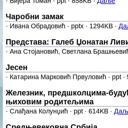
· Вијера Томан · ppt · 858KB ·
Даље
Чаробни замак
· Ивана Обрадовић · pptx · 1294KB ·
Да
Представа: Галеб Џонатан Лив
· Ана Стојановић, Светлана Брашњевић 
Јесен
· Катарина Марковић Првуловић · ppt ·
Железник, предшколцима-буду
њиховим родитељима
· Слађана Колунџић · ppt · 614KB ·
Даљ
Средњевековна Србија