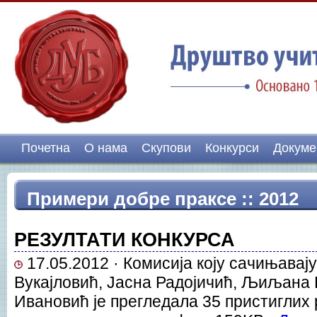
Почетна
О нама
Скупови
Конкурси
Докуме
Примери добре праксе :: 2012
РЕЗУЛТАТИ КОНКУРСА
17.05.2012 · Комисија коју сачињавај
Вукајловић, Јасна Радојичић, Љиљана 
Ивановић је прегледала 35 пристиглих 