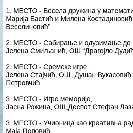
1. МЕСТО - Весела дружина у математ
Марија Бастић и Милена Костадиновић
Веселиновић”
2. МЕСТО - Сабирање и одузимање до 
Јелена Смиљанић, ОШ “Драгојло Дудић
2. МЕСТО - Сремске игре,
Јелена Стајчић, ОШ „Душан Вукасовић 
Петровчић
3. МЕСТО - Игре меморије,
Јасна Рожина, ОШ„Деспот Стефан Лаз
3. МЕСТО - Учионица као креативна ра
Маја Поповић