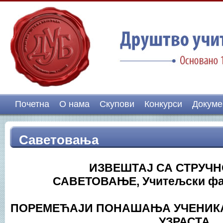
Почетна
О нама
Скупови
Конкурси
Докуме
Саветовања
ИЗВЕШТАЈ СА СТРУЧН
САВЕТОВАЊЕ, Учитељски фа
ПОРЕМЕЋАЈИ ПОНАШАЊА УЧЕНИК
УЗРАСТА