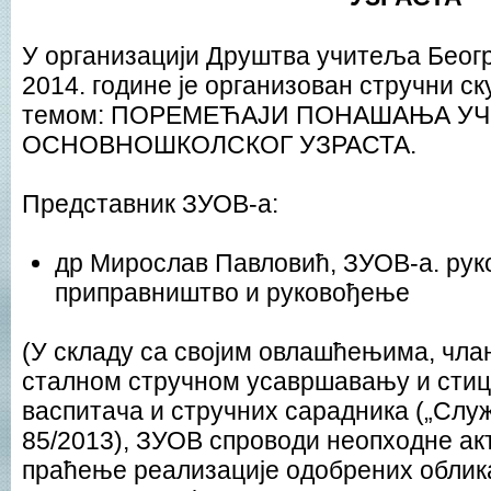
У организацији Друштва учитеља Беогр
2014. године је организован стручни с
темом: ПОРЕМЕЋАЈИ ПОНАШАЊА У
ОСНОВНОШКОЛСКОГ УЗРАСТА.
Представник ЗУОВ-а:
др Мирослав Павловић, ЗУОВ-a. рук
приправништво и руковођење
(У складу са својим овлашћењима, чла
сталном стручном усавршавању и стиц
васпитача и стручних сарадника („Служ
85/2013), ЗУОВ спроводи неопходне ак
праћење реализације одобрених облика