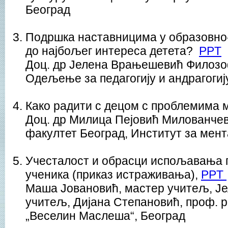
Београд
Подршка наставницима у образовно-
до најбољег интереса детета?
PPT
Доц. др Јелена Врањешевић Филозо
Одељење за педагогију и андрагогиј
Како радити с децом с проблемима 
Доц. др Mилицa Пejoвић Mилoвaнчe
факултет Београд, Институт за мен
Учесталост и обрасци испољавања
ученика (приказ истраживања),
PPT
Маша Јовановић, мастер учитељ, Је
учитељ, Дијана Степановић, проф. 
„Веселин Маслеша“, Београд