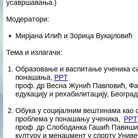
усавршавања.)
Модератори:
Мирјана Илић и Зорица Вукајловић
Тема и излагачи:
Образовање и васпитање ученика с
понашања,
PPT
проф. др Весна Жунић Павловић, Фа
едукацију и рехабилитацију, Београд
Обука у социјалним вештинама као 
проблема у понашању ученика,
PPT
проф. др Слободанка Гашић Павишић
културу и менаџмент у спорту Унив