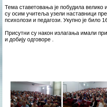
Тема ставетовања је побудила велико
су осим учитеља узели наставници пре
психолози и педагози. Укупно је било 1
Присутни су након излагања имали при
и добију одговоре .